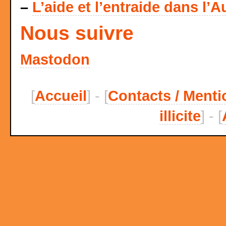
–
L’aide et l’entraide dans l’A
Nous suivre
Mastodon
[
Accueil
] - [
Contacts / Menti
illicite
] - [