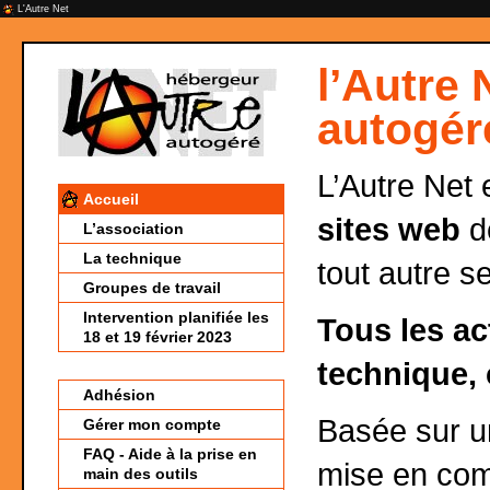
L'Autre Net
l’Autre 
autogér
L’Autre Net 
Accueil
sites web
de
L’association
La technique
tout autre s
Groupes de travail
Intervention planifiée les
Tous les ac
18 et 19 février 2023
technique, 
Adhésion
Basée sur 
Gérer mon compte
FAQ - Aide à la prise en
mise en co
main des outils